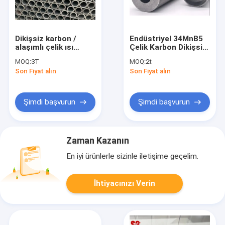
Dikişsiz karbon /
Endüstriyel 34MnB5
alaşımlı çelik ısı
Çelik Karbon Dikişsiz
değiştiricisi
Çelik Boru
MOQ:
3T
MOQ:
2t
kondansör tüpleri
Son Fiyat alın
Son Fiyat alın
Şimdi başvurun
Şimdi başvurun
Zaman Kazanın
En iyi ürünlerle sizinle iletişime geçelim.
İhtiyacınızı Verin