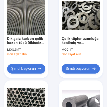
Dikişsiz karbon çelik
Çelik tüpler uzunluğa
kazan tüpü Dikişsiz
kesilmiş ve
alaşımlı çelik kazan
işlenmiştir.
MOQ:
3MT
MOQ:
1T
tüpü kanatlı tüpler
Son Fiyat alın
Son Fiyat alın
Şimdi başvurun
Şimdi başvurun