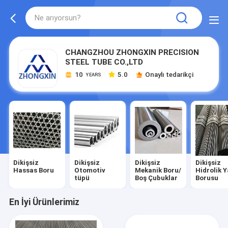
CHANGZHOU ZHONGXIN PRECISION
STEEL TUBE CO.,LTD
10
5.0
Onaylı tedarikçi
YEARS
Dikişsiz
Dikişsiz
Dikişsiz
Dikişsiz
Hassas Boru
Otomotiv
Mekanik Boru/
Hidrolik 
tüpü
Boş Çubuklar
Borusu
En İyi Ürünlerimiz