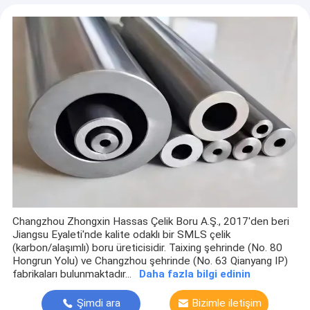
Yüksek Tolerans ve Sınıf Kontrolünde Kesintisiz Hassas Boru, Ücretsiz Numune Mevcut, Küresel Limanlara Hızlı Kargo, Doğrudan Fiyatlandırma
Fabrika turu
Üstün performans için sıkı toleranslı dikişsiz mekanik tüpümüzle tutarlı ve çelik boru
Kalite Kontrolü
Endüstriyel 34MnB5 Çelik Karbon Dikişsiz Çelik Boru
Bizimle İletişim
Bir İndirim İste
Dikişsiz Hassas Boru
Dikişsiz Otomotiv tüpü
Changzhou Zhongxin Hassas Çelik Boru A.Ş., 2017'den beri
Dikişsiz Mekanik Boru/ Boş Çubuklar
Jiangsu Eyaleti'nde kalite odaklı bir SMLS çelik
(karbon/alaşımlı) boru üreticisidir. Taixing şehrinde (No. 80
Dikişsiz Hidrolik Yağ Borusu
Hongrun Yolu) ve Changzhou şehrinde (No. 63 Qianyang IP)
fabrikaları bulunmaktadır...
Daha fazla bilgi edinin
Dikişsiz tüp kesimi ve işleme
Şimdi ara
Bizimle iletişim